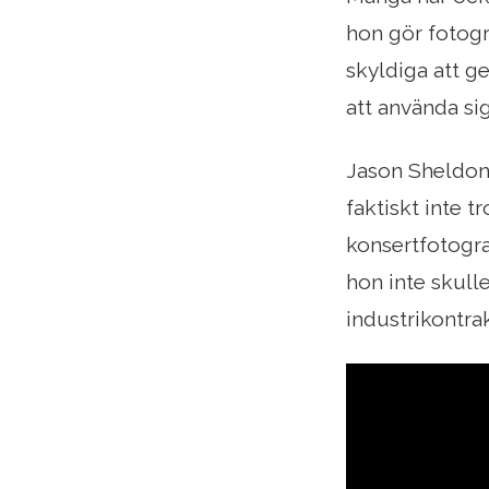
hon gör fotogr
skyldiga att g
att använda sig
Jason Sheldon
faktiskt inte t
konsertfotogra
hon inte skull
industrikontrak