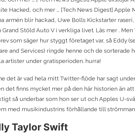
e Hacked, och mer ... [Tech News Digest] Apple Mu
na armén blir hackad, Uwe Bolls Kickstarter raseri
 Grand Stöld Auto V i verkliga livet. Läs mer . Men 
brev som säger hur styggt företaget var, så Eddy (se
are and Services) ringde henne och de sorterade 
a artister under gratisperioden. hurra!
ne det är vad hela mitt Twitter-flöde har sagt und
n det finns mycket mer på den här historien än att 
riktigt så underbar som hon ser ut och Apples U-s
m med musikindustrins förhållande till strömmand
lly Taylor Swift