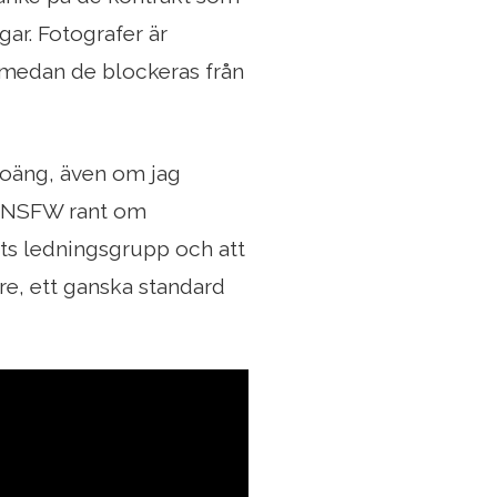
ar. Fotografer är
et medan de blockeras från
poäng, även om jag
emt NSFW rant om
ifts ledningsgrupp och att
ire, ett ganska standard