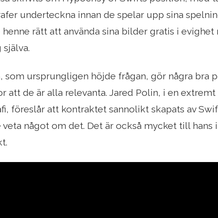
afer underteckna innan de spelar upp sina spelning
e henne rätt att använda sina bilder gratis i evigh
 själva.
, som ursprungligen höjde frågan, gör några bra 
ror att de är alla relevanta. Jared Polin, i en extr
fi, föreslår att kontraktet sannolikt skapats av Sw
e veta något om det. Det är också mycket till hans 
t.