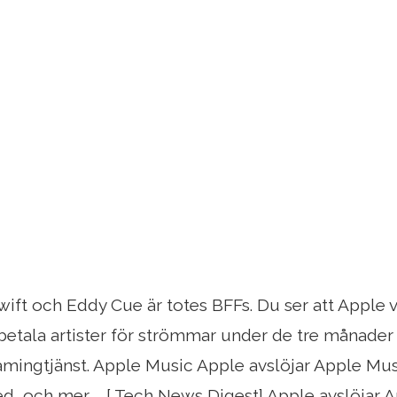
ift och Eddy Cue är totes BFFs. Du ser att Apple 
 betala artister för strömmar under de tre månader
reamingtjänst. Apple Music Apple avslöjar Apple 
d, och mer ... [ Tech News Digest] Apple avslöja