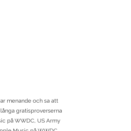
var menande och sa att
 långa gratisproverserna
Music på WWDC, US Army
r Apple Music på WWDC,