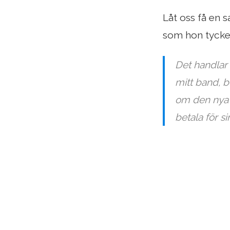
Låt oss få en s
som hon tycker
Det handlar 
mitt band, 
om den nya a
betala för s