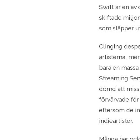
Swift är en av
skiftade miljo
som släpper ut
Clinging despe
artisterna, men
bara en massa 
Streaming Serv
dömd att missl
förvärvade för
eftersom de int
indieartister.
Många har ocks