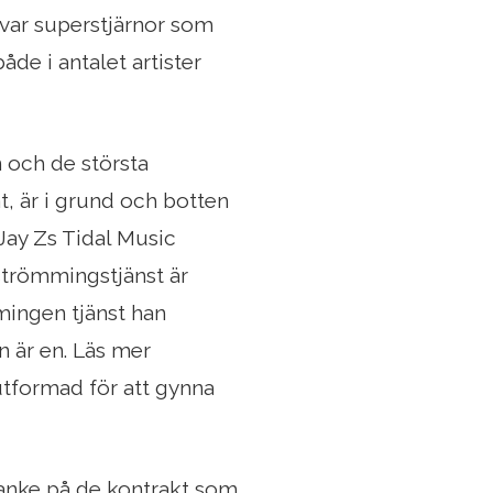
 var superstjärnor som
de i antalet artister
 och de största
at, är i grund och botten
Jay Zs Tidal Music
strömmingstjänst är
mingen tjänst han
n är en. Läs mer
 utformad för att gynna
tanke på de kontrakt som