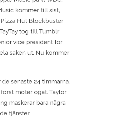
sic kommer till sist,
, Pizza Hut Blockbuster
TayTay tog till Tumblr
nior vice president för
hela saken ut. Nu kommer
er de senaste 24 timmarna.
först möter ögat. Taylor
väng maskerar bara några
e tjänster.