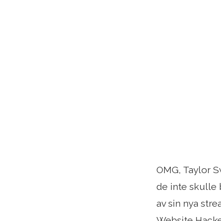
OMG, Taylor Sw
de inte skulle
av sin nya st
Website Hacke