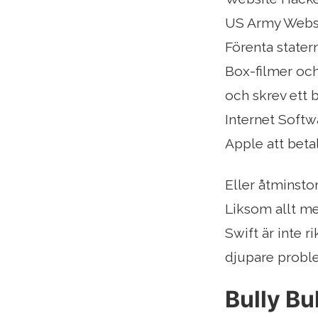
US Army Websit
Förenta stater
Box-filmer och
och skrev ett 
Internet Softw
Apple att betal
Eller åtminsto
Liksom allt me
Swift är inte 
djupare proble
Bully Bu