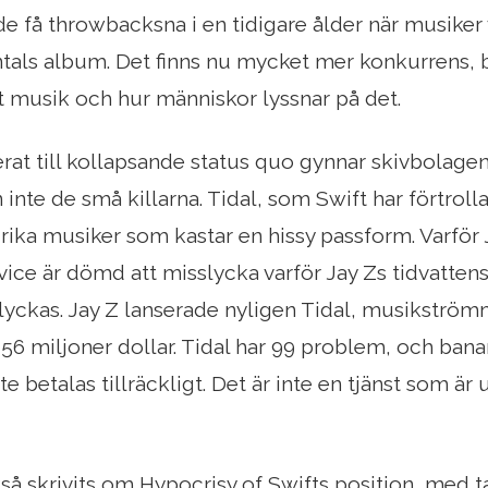
 de få throwbacksna i en tidigare ålder när musiker
ntals album. Det finns nu mycket mer konkurrens, bå
 musik och hur människor lyssnar på det.
rat till kollapsande status quo gynnar skivbolagen
 inte de små killarna. Tidal, som Swift har förtroll
rika musiker som kastar en hissy passform. Varför 
ice är dömd att misslycka varför Jay Zs tidvatten
yckas. Jay Z lanserade nyligen Tidal, musikström
 56 miljoner dollar. Tidal har 99 problem, och bana
e betalas tillräckligt. Det är inte en tjänst som är
å skrivits om Hypocrisy of Swifts position, med 