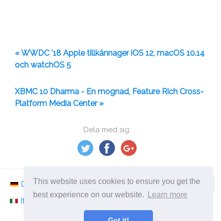
« WWDC '18 Apple tillkännager iOS 12, macOS 10.14
och watchOS 5
XBMC 10 Dharma - En mognad, Feature Rich Cross-
Platform Media Center »
Dela med sig:
This website uses cookies to ensure you get the
Deutsch
Nederlands
Svenska
Norsk
best experience on our website.
Learn more
Italiano
Français
Español
Românesc
Got it!