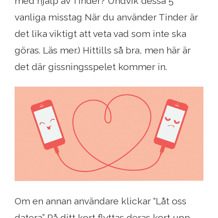
med hjälp av Tinder? Undvik dessa 5
vanliga misstag När du använder Tinder är
det lika viktigt att veta vad som inte ska
göras. Läs mer.) Hittills så bra, men här är
det där gissningsspelet kommer in.
Om en annan användare klickar “Låt oss
datera” På ditt kort flyttas deras kort upp