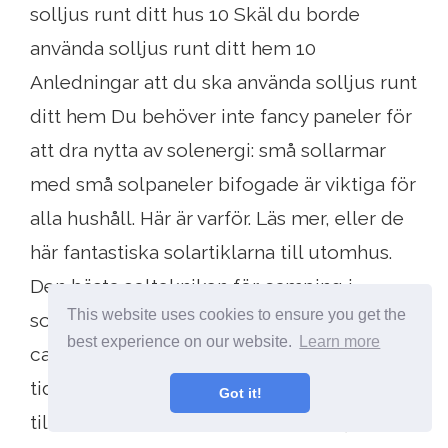
solljus runt ditt hus 10 Skäl du borde
använda solljus runt ditt hem 10
Anledningar att du ska använda solljus runt
ditt hem Du behöver inte fancy paneler för
att dra nytta av solenergi: små sollarmar
med små solpaneler bifogade är viktiga för
alla hushåll. Här är varför. Läs mer, eller de
här fantastiska solartiklarna till utomhus.
Den bästa soltekniken för camping i
This website uses cookies to ensure you get the
sommar Den bästa soltekniken för
best experience on our website.
Learn more
camping i sommar Solartiklar kan göra din
tid i skogen bekvämare och mer
Got it!
tillfredsställande. Vilka fördelar erbjuder