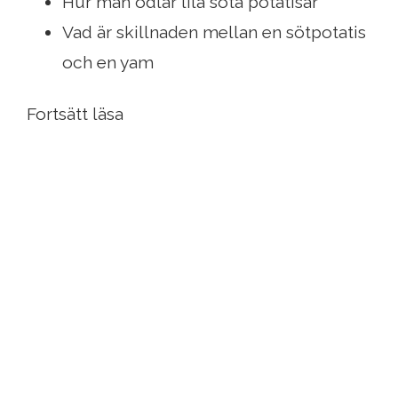
Hur man odlar lila söta potatisar
Vad är skillnaden mellan en sötpotatis
och en yam
Fortsätt läsa