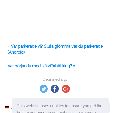
« Var parkerade vi? Sluta glömma var du parkerade
(Android)
Var börjar du med självförbättring? »
Dela med sig:
This website uses cookies to ensure you get the
Deutsch
Nederlands
Svenska
Norsk
best experience on our website.
Learn more