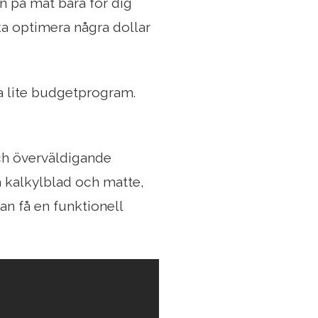
 på mat bara för dig
öka optimera några dollar
ra lite budgetprogram.
ch överväldigande
 kalkylblad och matte,
kan få en funktionell