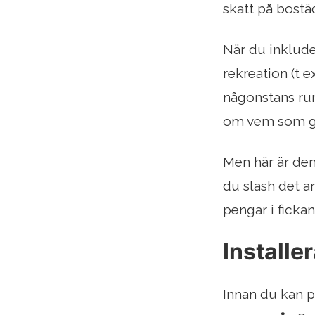
skatt på bostä
När du inklude
rekreation (t e
någonstans run
om vem som gå
Men här är de
du slash det a
pengar i ficka
Install
Innan du kan p