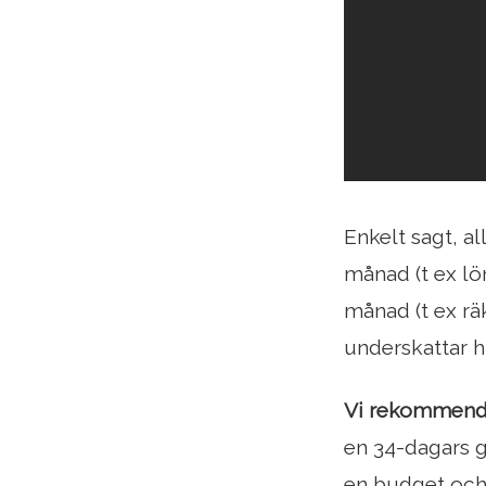
Enkelt sagt, a
månad (t ex lö
månad (t ex rä
underskattar h
Vi rekommende
en 34-dagars g
en budget och 