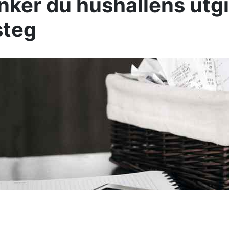
nker du hushållens utgif
steg