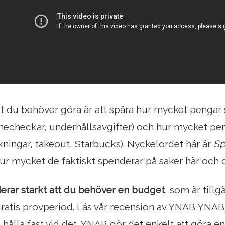
llt du behöver göra är att spåra hur mycket penga
necheckar, underhållsavgifter) och hur mycket pen
kningar, takeout, Starbucks). Nyckelordet här är
Sp
ur mycket de faktiskt spenderar på saker här och d
rar starkt att du behöver en budget
, som är till
ratis provperiod. Läs vår recension av YNAB YNAB 
hålla fast vid det. YNAB gör det enkelt att göra e