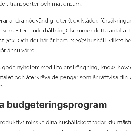
der, transporter och mat ensam.
rar andra nödvändigheter (t ex kläder, försäkringar
x semester, underhållning), kommer detta antal att 
t 70%. Och det här är bara
medel
hushåll, vilket be
r ännu värre.
n goda nyheten: med lite ansträngning, know-how
ntalet och återkräva de pengar som är rättvisa din.
n?
era budgeteringsprogram
roduktivt minska dina hushållskostnader,
du måste