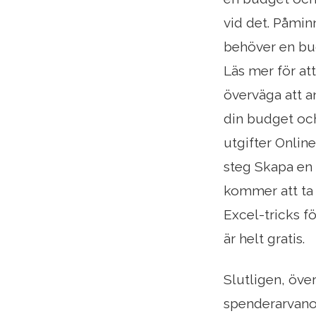
vid det. Påmin
behöver en budg
Läs mer för att
överväga att a
din budget och
utgifter Onlin
steg Skapa en 
kommer att ta 
Excel-tricks fö
är helt gratis.
Slutligen, öve
spenderarvano