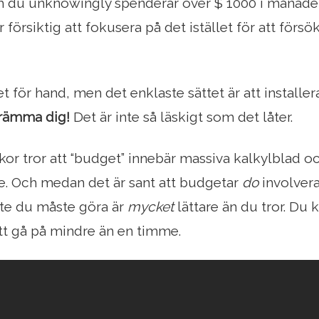
m du unknowingly spenderar över $ 1000 i månaden
r försiktig att fokusera på det istället för att förs
t för hand, men det enklaste sättet är att installe
krämma dig!
Det är inte så läskigt som det låter.
r tror att “budget” innebär massiva kalkylblad o
. Och medan det är sant att budgetar
do
involvera
e du måste göra är
mycket
lättare än du tror. Du 
tt gå på mindre än en timme.