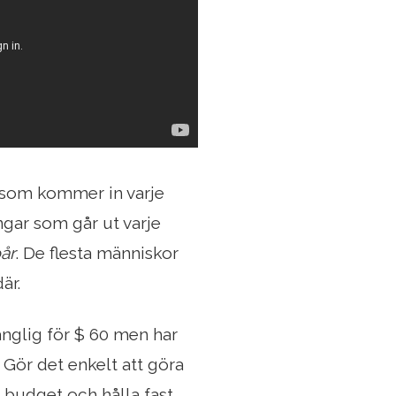
r som kommer in varje
gar som går ut varje
år
. De flesta människor
är.
gänglig för $ 60 men har
Gör det enkelt att göra
n budget och hålla fast