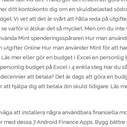
ner ditt kontokonto dig om en skuldbelastad södr
et. Vi vet att det är svårt att hålla reda på utgifte
 se varför vi älskar det så mycket. Men om du inte 
nvända Mint spenderingsspåraren Hur man använder
 utgifter Online Hur man använder Mint för att h
e Läs mer eller gör en budget i Excel en personlig 
personlig budget på Excel i 4 enkla steg Har du s
decennier att betala? Det är dags att göra en bud
r att hjälpa dig att betala din skuld tidigare. Läs m
rväga att installera några användbara finansiella m
r med dessa 7 Android Finance Apps. Bygg bättr