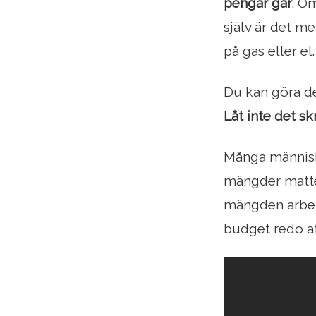
pengar går
. O
själv är det me
på gas eller el.
Du kan göra de
Låt inte det s
Många människo
mängder matte
mängden arbet
budget redo a