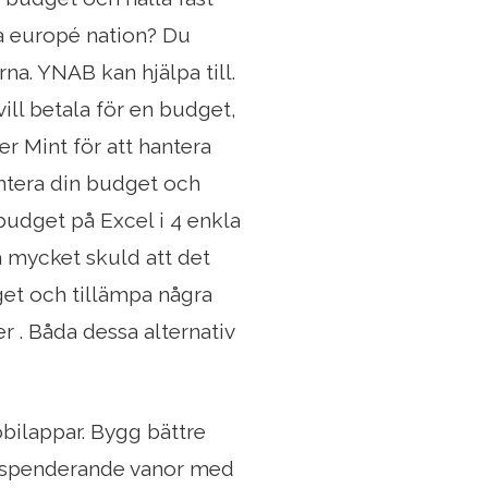
a europé nation? Du
rna. YNAB kan hjälpa till.
vill betala för en budget,
 Mint för att hantera
antera din budget och
budget på Excel i 4 enkla
å mycket skuld att det
get och tillämpa några
er . Båda dessa alternativ
obilappar. Bygg bättre
e spenderande vanor med