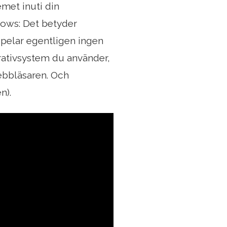
emet inuti din
dows: Det betyder
spelar egentligen ingen
erativsystem du använder,
webbläsaren. Och
n).