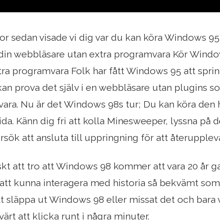
or sedan visade vi dig var du kan köra Windows 95
din webbläsare utan extra programvara Kör Windo
ra programvara Folk har fått Windows 95 att sprin
an prova det själv i en webbläsare utan plugins s
ara. Nu är det Windows 98s tur; Du kan köra den 
a. Känn dig fri att kolla Minesweeper, lyssna på 
örsök att ansluta till uppringning för att återupple
iskt att tro att Windows 98 kommer att vara 20 år
t att kunna interagera med historia så bekvämt so
att släppa ut Windows 98 eller missat det och bara 
 värt att klicka runt i några minuter.