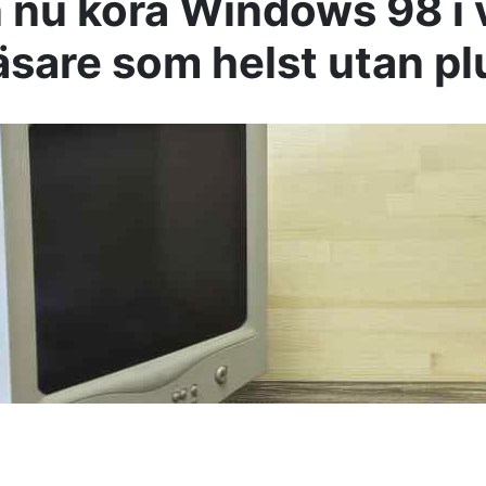
 nu köra Windows 98 i 
sare som helst utan pl