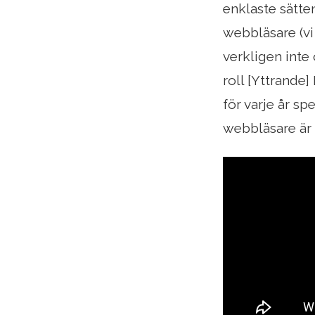
enklaste sätten
webbläsare (vi
verkligen inte
roll [Yttrande
för varje år s
webbläsare är p