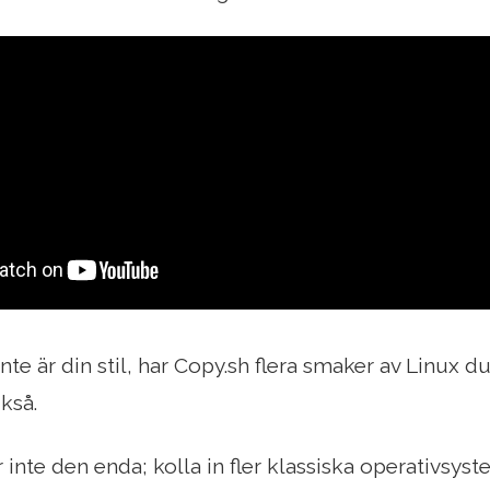
e är din stil, har Copy.sh flera smaker av Linux du
kså.
inte den enda; kolla in fler klassiska operativsys