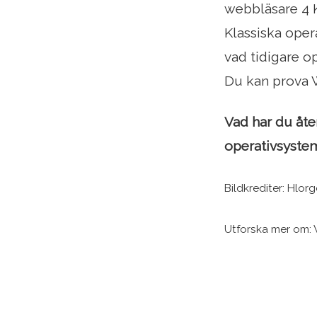
webbläsare 4 
Klassiska ope
vad tidigare op
Du kan prova W
Vad har du åte
operativsyste
Bildkrediter: Hlor
Utforska mer om: