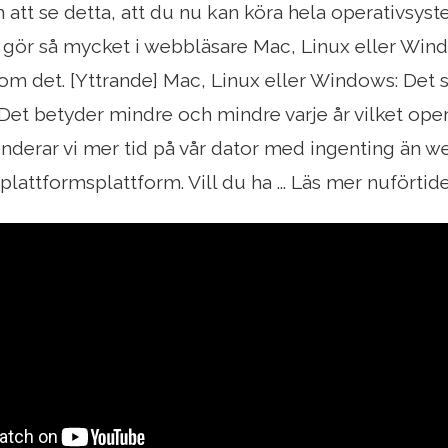
 att se detta, att du nu kan köra hela operativsyst
 gör så mycket i webbläsare Mac, Linux eller Win
 om det. [Yttrande] Mac, Linux eller Windows: Det 
] Det betyder mindre och mindre varje år vilket op
penderar vi mer tid på vår dator med ingenting än 
lattformsplattform. Vill du ha ... Läs mer nuförtide