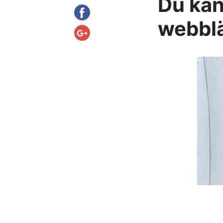
Du kan
webblä