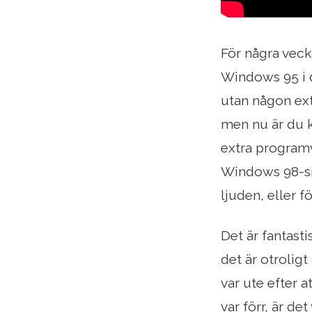
För några veck
Windows 95 i 
utan någon ext
men nu är du k
extra programv
Windows 98-sid
ljuden, eller f
Det är fantast
det är otrolig
var ute efter 
var förr, är det