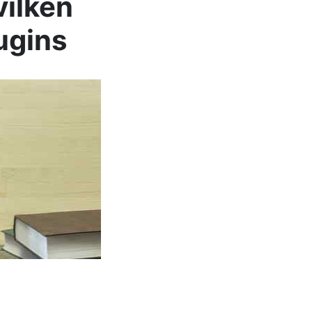
vilken
ugins