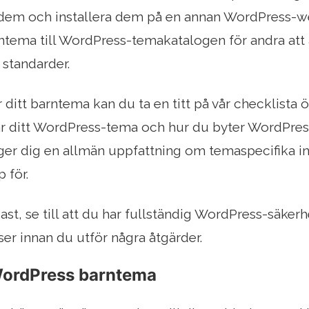
 dem och installera dem på en annan WordPress-w
rntema till WordPress-temakatalogen för andra at
 standarder.
r ditt barntema kan du ta en titt på vår checklista
ar ditt WordPress-tema och hur du byter WordPres
 ger dig en allmän uppfattning om temaspecifika i
 för.
gast, se till att du har fullständig WordPress-säker
er innan du utför några åtgärder.
 WordPress barntema