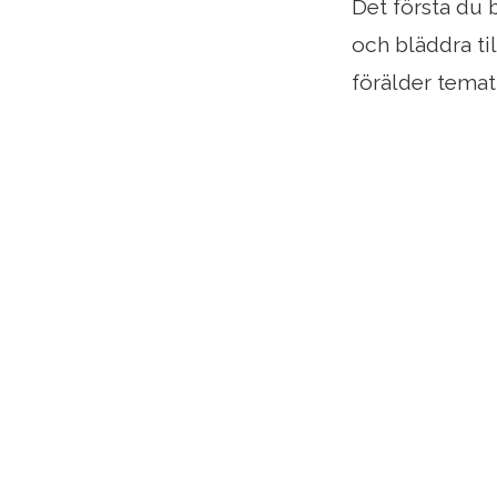
Det första du 
och bläddra ti
förälder tematm