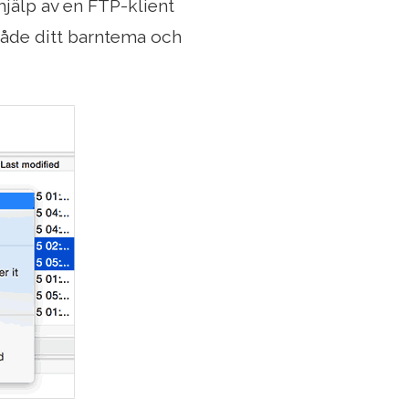
hjälp av en FTP-klient
både ditt barntema och