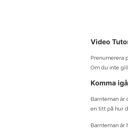
Video Tutor
Prenumerera 
Om du inte gill
Komma ig
Barnteman är d
en titt på hur
Barnteman är h