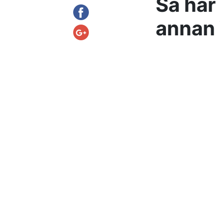
Så här
annan