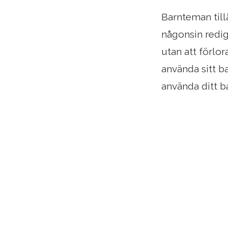
Barnteman till
någonsin redig
utan att förlor
använda sitt ba
använda ditt 