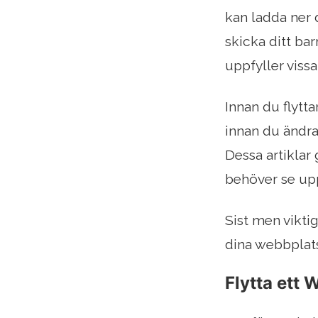
kan ladda ner
skicka ditt ba
uppfyller vissa
Innan du flytta
innan du ändr
Dessa artiklar
behöver se upp
Sist men vikti
dina webbplats
Flytta ett