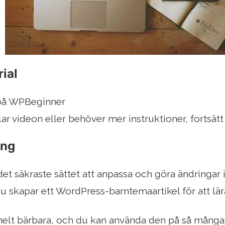
ial
på WPBeginner
ar videon eller behöver mer instruktioner, fortsätt 
ång
et säkraste sättet att anpassa och göra ändringar 
 du skapar ett WordPress-barntemaartikel för att l
elt bärbara, och du kan använda den på så många 