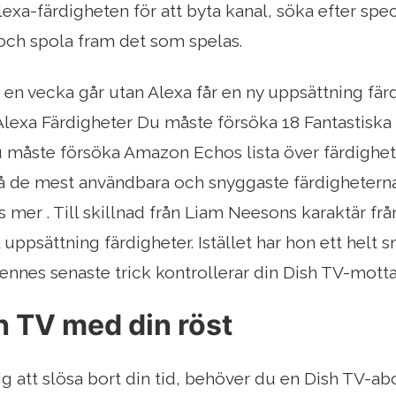
exa-färdigheten för att byta kanal, söka efter spec
 och spola fram det som spelas.
e en vecka går utan Alexa får en ny uppsättning f
exa Färdigheter Du måste försöka 18 Fantastisk
 måste försöka Amazon Echos lista över färdighete
 på de mest användbara och snyggaste färdighetern
 mer . Till skillnad från Liam Neesons karaktär fr
 uppsättning färdigheter. Istället har hon ett helt
Hennes senaste trick kontrollerar din Dish TV-mott
h TV med din röst
dig att slösa bort din tid, behöver du en Dish TV