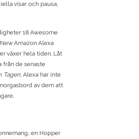
iella visar och pausa,
ärdigheter 18 Awesome
a New Amazon Alexa
r växer hela tiden. Låt
a från de senaste
ån
Tagen
, Alexa har inte
 smorgasbord av dem att
agare.
-abonnemang, en Hopper