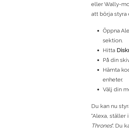
eller Wally-mo
att börja styr
Öppna Ale
sektion.
Hitta
Disk
På din ski
Hämta kod
enheter.
Välj din m
Du kan nu styr
“Alexa, ställer 
Thrones
“. Du 