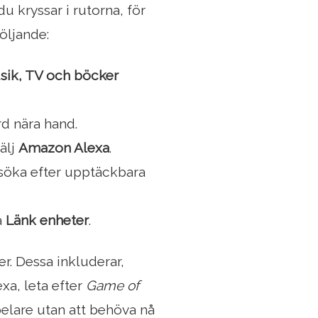
 kryssar i rutorna, för
öljande:
sik, TV och böcker
rd nära hand.
välj
Amazon Alexa
.
söka efter upptäckbara
a
Länk enheter
.
r. Dessa inkluderar,
exa, leta efter
Game of
pelare utan att behöva nå