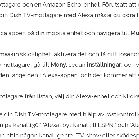
ttagare och en Amazon Echo-enhet. Förutsatt att du
a din Dish TV-mottagare med Alexa måste du göra f
xa appen på din mobila enhet och navigera till
Mu
maskin
skicklighet, aktivera det och få ditt löseno
vmottagare, gå till
Meny
, sedan
inställningar
, och 
en, ange den i Alexa-appen, och det kommer att 
ottagare från listan, välj din Alexa-enhet och klick
a din Dish TV-mottagare med hjälp av röstkontrolle
in på kanal 130,” “Alexa, byt kanal till ESPN,” och “Al
kan hitta någon kanal, genre, TV-show eller skådes