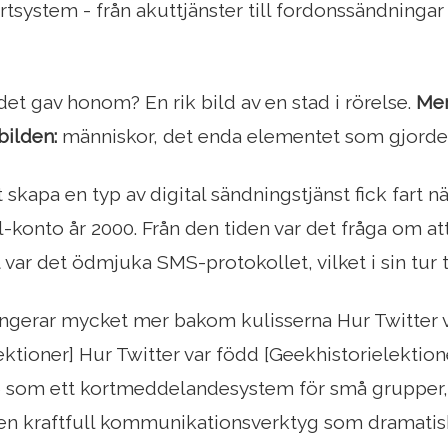
tsystem - från akuttjänster till fordonssändninga
det gav honom? En rik bild av en stad i rörelse.
Men
bilden:
människor, det enda elementet som gjorde
 skapa en typ av digital sändningstjänst fick fart nä
l-konto år 2000. Från den tiden var det fråga om at
 var det ödmjuka SMS-protokollet, vilket i sin tur
ungerar mycket mer bakom kulisserna Hur Twitter 
ektioner] Hur Twitter var född [Geekhistorielektio
 som ett kortmeddelandesystem för små grupper, 
l en kraftfull kommunikationsverktyg som dramatis