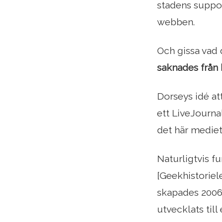
stadens suppor
webben.
Och gissa vad 
saknades från 
Dorseys idé att
ett LiveJourna
det här mediet
Naturligtvis f
[Geekhistoriel
skapades 2006
utvecklats til