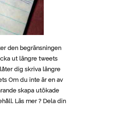
tter den begränsningen
icka ut längre tweets
åter dig skriva längre
ets Om du inte är en av
farande skapa utökade
ehåll. Läs mer ? Dela din