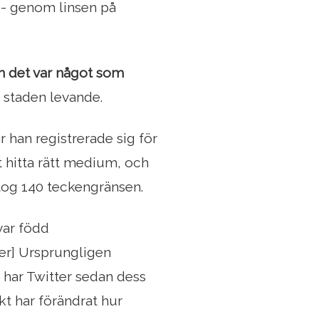
r - genom linsen på
 det var något som
 staden levande.
r han registrerade sig för
t hitta rätt medium, och
 tog 140 teckengränsen.
var född
ner] Ursprungligen
har Twitter sedan dess
kt har förändrat hur