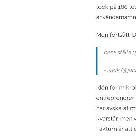
lock på 160 te
användarnamn
Men fortsätt. D
bara ställa 
- Jack (@ja
Idén för mikr
entreprenörer a
har avskalat m
kvarstår, men 
Faktum är att d