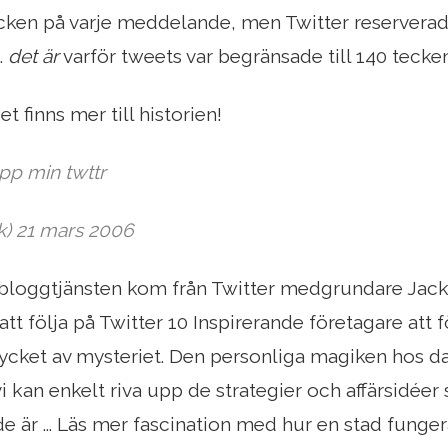
cken på varje meddelande, men Twitter reserverad
.
det är
varför tweets var begränsade till 140 tecken
et finns mer till historien!
upp min twttr
ck) 21 mars 2006
obloggtjänsten kom från Twitter medgrundare Jack
tt följa på Twitter 10 Inspirerande företagare att f
ycket av mysteriet. Den personliga magiken hos d
vi kan enkelt riva upp de strategier och affärsidé
e är ... Läs mer fascination med hur en stad fungera