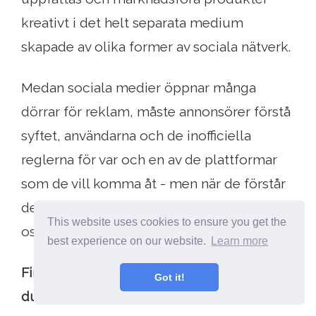
kreativt i det helt separata medium
skapade av olika former av sociala nätverk.
Medan sociala medier öppnar många
dörrar för reklam, måste annonsörer förstå
syftet, användarna och de inofficiella
reglerna för var och en av de plattformar
som de vill komma åt - men när de förstår
denna kod är deras räckvidd nästan
This website uses cookies to ensure you get the
ostoppbar.
best experience on our website.
Learn more
Finns det några märken eller företag som
Got it!
du följer?
Varför följer du dem?