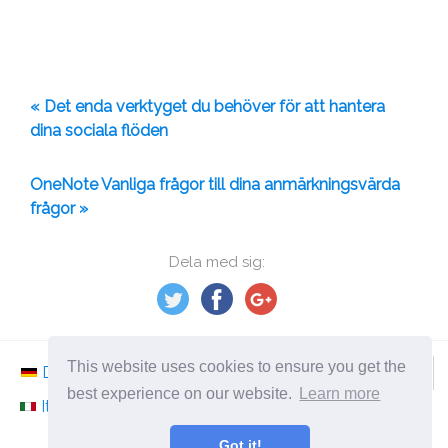
« Det enda verktyget du behöver för att hantera
dina sociala flöden
OneNote Vanliga frågor till dina anmärkningsvärda
frågor »
Dela med sig:
This website uses cookies to ensure you get the
Deutsch
Nederlands
Svenska
Norsk
best experience on our website.
Learn more
Italiano
Français
Español
Românesc
Got it!