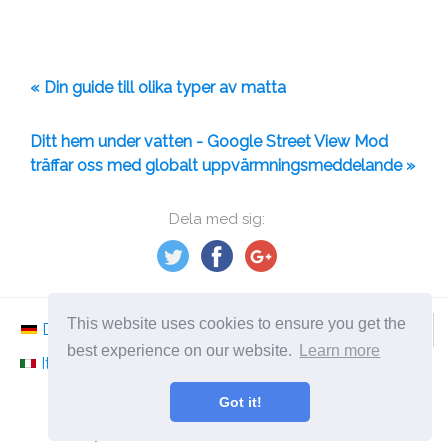
« Din guide till olika typer av matta
Ditt hem under vatten - Google Street View Mod
träffar oss med globalt uppvärmningsmeddelande »
Dela med sig:
This website uses cookies to ensure you get the
Deutsch
Nederlands
Svenska
Norsk
best experience on our website.
Learn more
Italiano
Français
Español
Românesc
Got it!
©
2026
sv.ephesossoftware.com
Nyheter från världen av modern teknik!