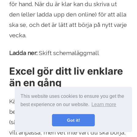
för hand. När du är klar kan du skriva ut
den (eller ladda upp den online) för att alla
ska se, och det är lätt att börja på nytt varje
vecka.
Ladda ner:
Skift schemaläggmall
Excel gör ditt liv enklare
än en gång
This website uses cookies to ensure you get the
Känn fria att ändra dessa mallar till dina
best experience on our website.
Learn more
behov, om de inte är helt perfekta för dig
Got it!
(så länge du inte omfördelar dem). Om du
vill anpassa, men vet inte vart du ska börja,