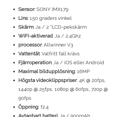
Sensor
: SONY IMX179
Lins
: 150 graders vinkel
Skärm
: Ja / 2 "LCD-pekskärm
WiFi-aktiverad
: Ja / 2.4Ghz
processor
: Allwinner V3
Vattentät
: Valfritt fall krävs
Fjärroperation
: Ja / iOS eller Android
Maximal bildupplösning
: 16MP
Högsta videoklippspriser
: 4K @ 20fps,
1440p @ 25fps, 1080p @ 60fps, 720p @
90fps
Öppning
: f2.4
Avtagbart batteri
: Ja / 900mAh