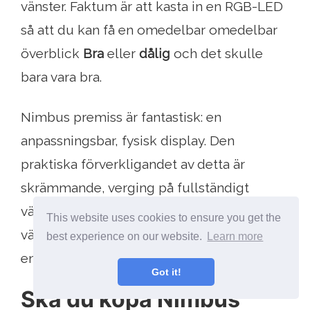
vänster. Faktum är att kasta in en RGB-LED
så att du kan få en omedelbar omedelbar
överblick
Bra
eller
dålig
och det skulle
bara vara bra.
Nimbus premiss är fantastisk: en
anpassningsbar, fysisk display. Den
praktiska förverkligandet av detta är
skrämmande, verging på fullständigt
värdelös - det är en förhärligad
This website uses cookies to ensure you get the
väckarklocka, och inte ens en mycket bra
best experience on our website.
Learn more
en.
Got it!
Ska du köpa Nimbus