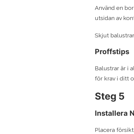
Använd en borr
utsidan av kon
Skjut balustra
Proffstips
Balustrar är i
för krav i ditt
Steg 5
Installera 
Placera försikt