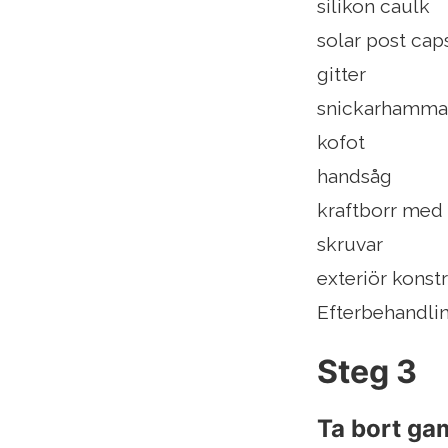
silikon caulk
solar post cap
gitter
snickarhamma
kofot
handsåg
kraftborr med 
skruvar
exteriör konst
Efterbehandlin
Steg 3
Ta bort ga