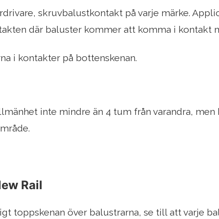
drivare, skruvbalustkontakt på varje märke. Applice
takten där baluster kommer att komma i kontakt 
rna i kontakter på bottenskenan.
 allmänhet inte mindre än 4 tum från varandra, men
 område.
New Rail
igt toppskenan över balustrarna, se till att varje ba