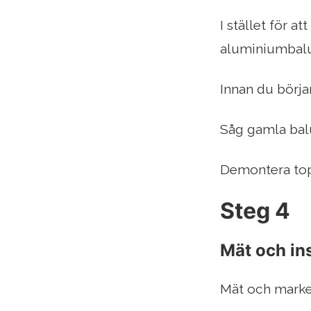
I stället för 
aluminiumbalust
Innan du börjar
Såg gamla balu
Demontera top
Steg 4
Mät och ins
Mät och marker