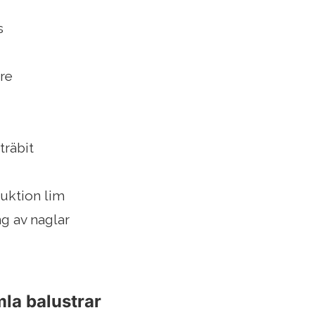
s
re
träbit
ruktion lim
g av naglar
mla balustrar