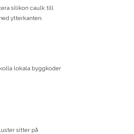
ra silikon caulk till
med ytterkanten.
 kolla lokala byggkoder
luster sitter på