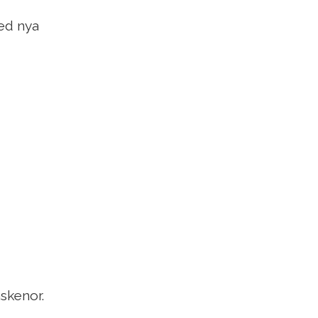
med nya
skenor.