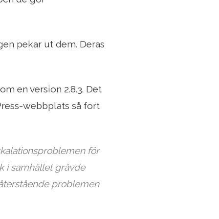
ngen pekar ut dem. Deras
m en version 2.8.3. Det
ress-webbplats så fort
eskalationsproblemen för
lk i samhället grävde
 återstående problemen