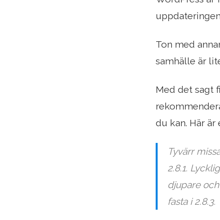
uppdateringen
Ton med annan 
samhälle är li
Med det sagt f
rekommenderas
du kan. Här är
Tyvärr missa
2.8.1. Lyckl
djupare och
fasta i 2.8.3.