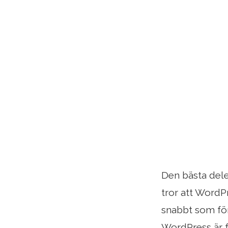
Den bästa dele
tror att WordP
snabbt som för
WordPress är f