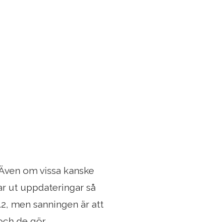
 Även om vissa kanske
r ut uppdateringar så
2, men sanningen är att
 och de gör