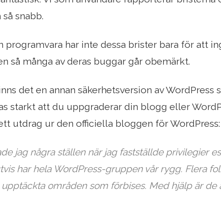
 så snabb.
programvara har inte dessa brister bara för att i
ten så många av deras buggar går obemärkt.
inns det en annan säkerhetsversion av WordPress so
 starkt att du uppgraderar din blogg eller WordP
 ett utdrag ur den officiella bloggen för WordPress:
de jag några ställen när jag fastställde privilegier 
igtvis har hela WordPress-gruppen vår rygg. Flera fo
 upptäckta områden som förbises. Med hjälp är de