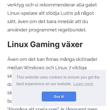
verktyg och vi rekommenderar alla galet
Linux-spelare att stödja Lutris på något
sätt, även om det bara innebär att du
använder programmet regelbundet.
Linux Gaming växer
Även om det kan finnas många skillnader
mellan Windows och Linux 7 viktiga
skillnader mellan Windows och Linux bör
This website uses cookies to ensure you get the
du veta om innan du byter 7 viktiga
best experience on our website.
Learn more
skillnader mellan Windows och Linux du
Got it!
borde veta om innan du byter Läs mer ,
“förmåga att spela spel” är långsamt men