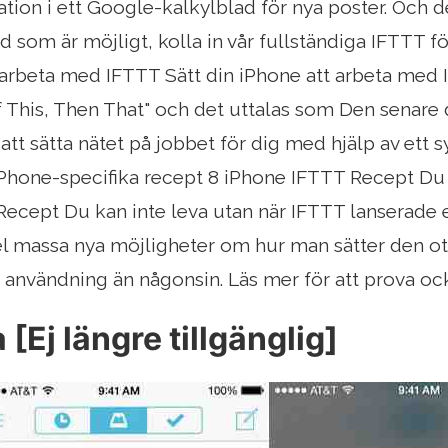
ion i ett Google-kalkylblad för nya poster. Och det
d som är möjligt, kolla in vår fullständiga IFTTT f
 arbeta med IFTTT Sätt din iPhone att arbeta med
f This, Then That" och det uttalas som Den senare d
att sätta nätet på jobbet för dig med hjälp av ett sy
Phone-specifika recept 8 iPhone IFTTT Recept Du 
ecept Du kan inte leva utan när IFTTT lanserade en
 massa nya möjligheter om hur man sätter den otr
re användning än någonsin. Läs mer för att prova oc
 [Ej längre tillgänglig]