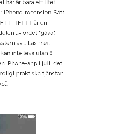
 här är bara ett litet
ör iPhone-recension. Sätt
 IFTTT IFTTT är en
elen av ordet "gåva".
stem av ... Läs mer,
kan inte leva utan 8
 iPhone-app i juli, det
oligt praktiska tjänsten
kså.