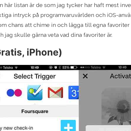
 här listan är de som jag tycker har haft mest inve
aktiga intryck på programvaruvärlden och iOS-anvä
 om chans att chime in och lägga till egna favorite
ch jag skulle gärna veta vad dina favoriter är.
ratis, iPhone)