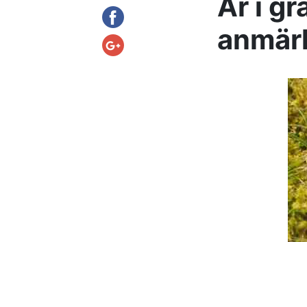
År i g
anmärk