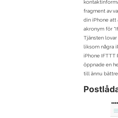
kontaktinformat
fragment av va
din iPhone att
akronym för "I
Tjänsten lovar 
liksom några i
iPhone IFTTT R
öppnade en hel
till ännu bätt
Postlåda