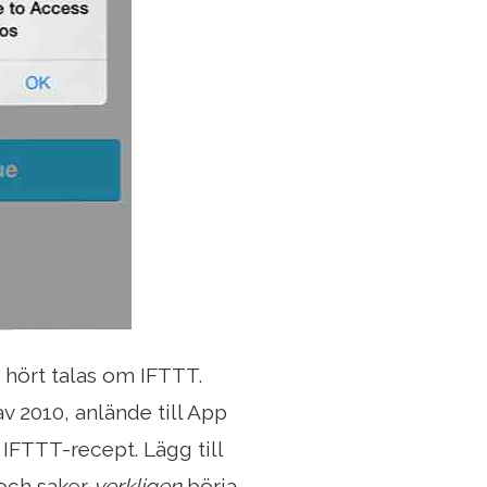
hört talas om IFTTT.
v 2010, anlände till App
 IFTTT-recept. Lägg till
 och saker
verkligen
börja