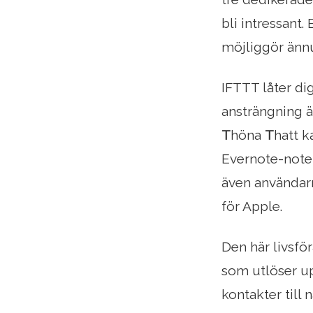
bli intressant.
möjliggör änn
IFTTT låter di
ansträngning ä
T
höna
T
hatt k
Evernote-note
även användarn
för Apple.
Den här livsfö
som utlöser up
kontakter till 