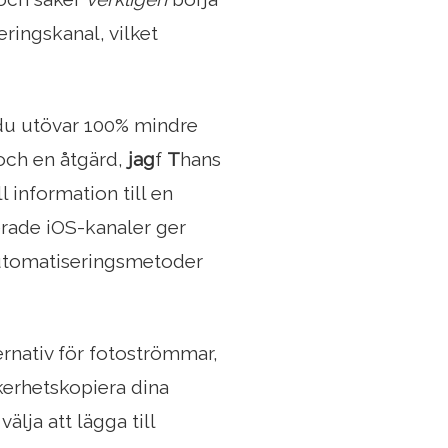
eringskanal, vilket
du utövar 100% mindre
 och en åtgärd,
jag
f
T
hans
ll information till en
rade iOS-kanaler ger
 automatiseringsmetoder
rnativ för fotoströmmar,
kerhetskopiera dina
älja att lägga till