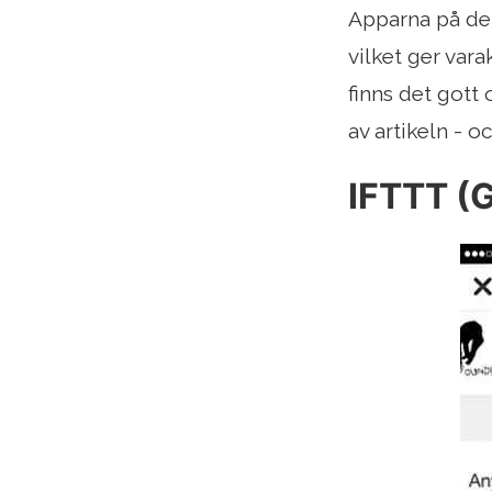
Apparna på den
vilket ger var
finns det gott
av artikeln - o
IFTTT (G