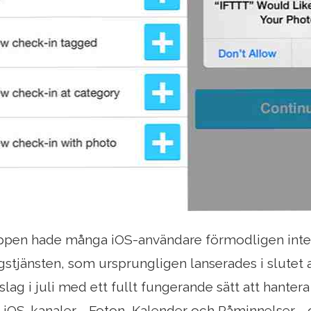
ppen hade många iOS-användare förmodligen inte 
stjänsten, som ursprungligen lanserades i slutet a
lag i juli med ett fullt fungerande sätt att hantera
 iOS-kanaler - Foton, Kalender och Påminnelser -