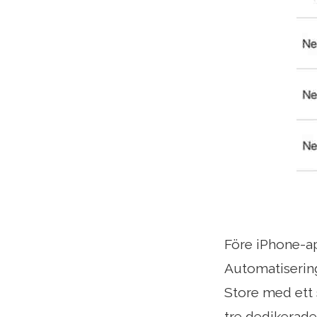
Före iPhone-a
Automatisering
Store med ett s
tre dedikerade