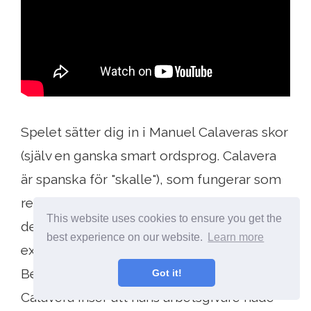
Spelet sätter dig in i Manuel Calaveras skor
(själv en ganska smart ordsprog. Calavera
är spanska för "skalle"), som fungerar som
resebyrå för de döda. Ditt jobb är att styra
This website uses cookies to ensure you get the
den nyligen avgick från ett limbo-liknande
best experience on our website.
Learn more
existensplan till “Nionde planet av existens”.
Berättelsen tar en otrevlig twist när
Got it!
Calavera inser att hans arbetsgivare hade