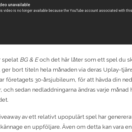
r spelat
BG & E
och det här låter som ett spel du sk
ft ger bort titeln hela månaden via deras Uplay-tjä
irar företagets 30-årsjubileum, för att hävda din n
, och sedan nedladdningarna ändras varje månad h
det.
iveaway av ett relativt upopulärt spel har generer
illkännage en uppföljare. Även om detta kan vara en