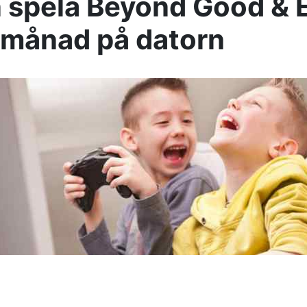
 spela Beyond Good & Ev
 månad på datorn