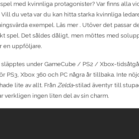
eospel med kvinnliga protagonister? Var finns alla 
Vill du veta var du kan hitta starka kvinnliga leda
ngsvärda exempel. Läs mer . Utöver det passar den
iskt spel. Det såldes dåligt, men möttes med solup
ör en uppföljare.
 släpptes under GameCube / PS2 / Xbox-tidsåtgå
ör PS3, Xbox 360 och PC några år tillbaka. Inte nöj
hade lite av allt. Från
Zelda
-stilad äventyr till stupa
r verkligen ingen liten del av sin charm.