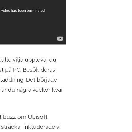
ulle vilja uppleva, du
nst på PC. Besök deras
edladdning. Det började
ar du några veckor kvar
at buzz om Ubisoft
 sträcka, inkluderade vi