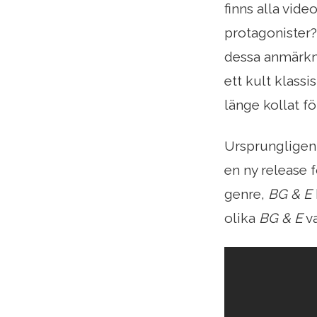
finns alla vid
protagonister? 
dessa anmärkni
ett kult klass
länge kollat ​​f
Ursprungligen
en ny release f
genre,
BG & E
olika
BG & E
va