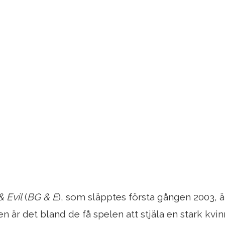
 Evil
(
BG & E
), som släpptes första gången 2003, är
 en är det bland de få spelen att stjäla en stark kv