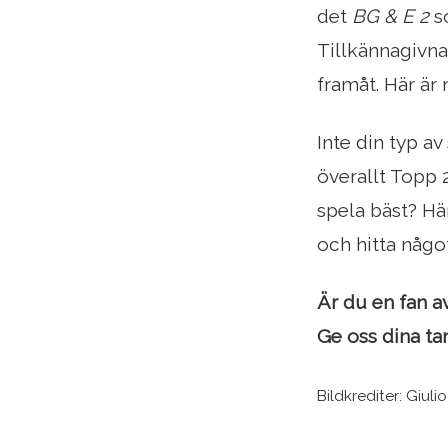
det
BG & E 2
so
Tillkännagivna
framåt. Här är 
Inte din typ av
överallt Topp 
spela bäst? Hä
och hitta något
Är du en fan a
Ge oss dina ta
Bildkrediter: Giul