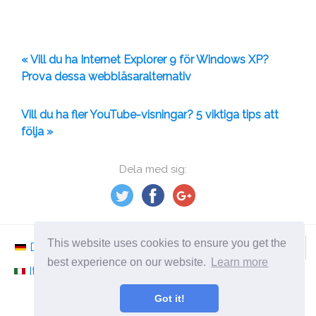
« Vill du ha Internet Explorer 9 för Windows XP?
Prova dessa webbläsaralternativ
Vill du ha fler YouTube-visningar? 5 viktiga tips att
följa »
Dela med sig:
This website uses cookies to ensure you get the
Deutsch
Nederlands
Svenska
Norsk
best experience on our website.
Learn more
Italiano
Français
Español
Românesc
Got it!
©
2026
sv.ephesossoftware.com